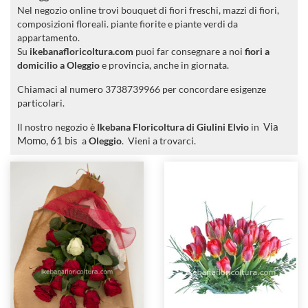
Nel negozio online trovi bouquet di fiori freschi, mazzi di fiori,
composizioni floreali. piante fiorite e piante verdi da
appartamento.
Su
ikebanafloricoltura.com
puoi far consegnare a noi
fiori a
domicilio a Oleggio
e provincia, anche in giornata.
Chiamaci al numero 3738739966 per concordare esigenze
particolari.
Il nostro negozio è
Ikebana Floricoltura di Giulini Elvio
in
Via
Momo, 61 bis
a
Oleggio
. Vieni a trovarci.