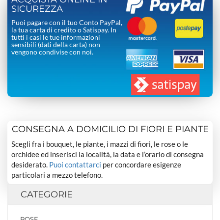
SICUREZZA
Puoi pagare con il tuo Conto PayPal,
la tua carta di credito o Satispay. In
tutti i casi le tue informazioni
sensibili (dati della carta) non
vengono condivise con noi.
CONSEGNA A DOMICILIO DI FIORI E PIANTE
Scegli fra i bouquet, le piante, i mazzi di fiori, le rose o le
orchidee ed inserisci la località, la data e l’orario di consegna
desiderato.
Puoi contattarci
per concordare esigenze
particolari a mezzo telefono.
CATEGORIE
ROSE