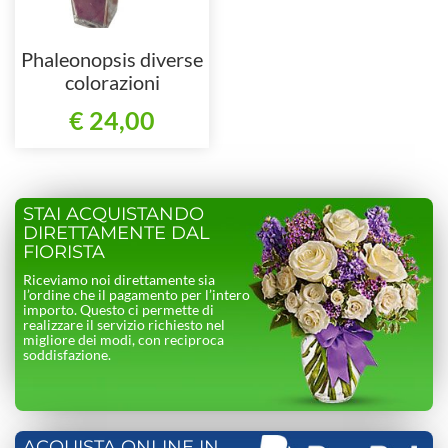
Phaleonopsis diverse
colorazioni
€ 24,00
STAI ACQUISTANDO
DIRETTAMENTE DAL
FIORISTA
Riceviamo noi direttamente sia
l’ordine che il pagamento per l’intero
importo. Questo ci permette di
realizzare il servizio richiesto nel
migliore dei modi, con reciproca
soddisfazione.
ACQUISTA ONLINE IN