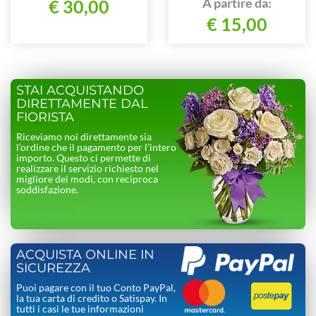
A partire da:
€ 30,00
oppure allo
€ 15,00
0321/998248
STAI ACQUISTANDO
DIRETTAMENTE DAL
FIORISTA
Riceviamo noi direttamente sia
l’ordine che il pagamento per l’intero
importo. Questo ci permette di
realizzare il servizio richiesto nel
migliore dei modi, con reciproca
soddisfazione.
ACQUISTA ONLINE IN
SICUREZZA
Puoi pagare con il tuo Conto PayPal,
la tua carta di credito o Satispay. In
tutti i casi le tue informazioni