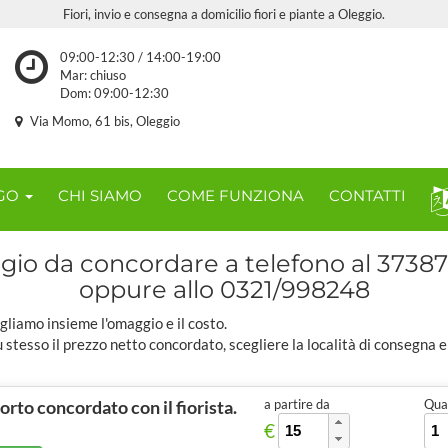
Fiori, invio e consegna a domicilio fiori e piante a Oleggio.
09:00-12:30 / 14:00-19:00
Mar: chiuso
Dom: 09:00-12:30
Via Momo, 61 bis, Oleggio
OGO
CHI SIAMO
COME FUNZIONA
CONTATTI
io da concordare a telefono al 3738
oppure allo 0321/998248
gliamo insieme l'omaggio e il costo.
u stesso il prezzo netto concordato, scegliere la località di consegna 
porto concordato con il fiorista.
a partire da
Quan
€