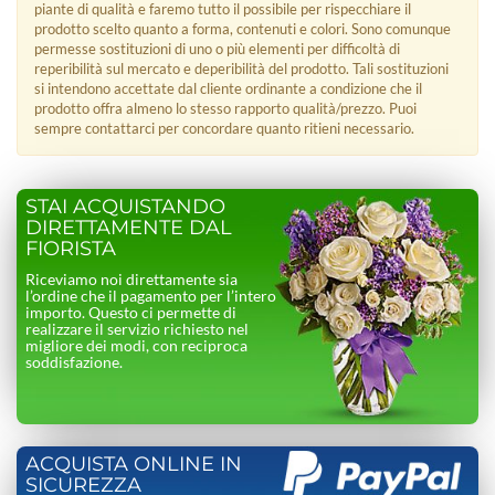
piante di qualità e faremo tutto il possibile per rispecchiare il
prodotto scelto quanto a forma, contenuti e colori. Sono comunque
permesse sostituzioni di uno o più elementi per difficoltà di
reperibilità sul mercato e deperibilità del prodotto. Tali sostituzioni
si intendono accettate dal cliente ordinante a condizione che il
prodotto offra almeno lo stesso rapporto qualità/prezzo. Puoi
sempre contattarci per concordare quanto ritieni necessario.
STAI ACQUISTANDO
DIRETTAMENTE DAL
FIORISTA
Riceviamo noi direttamente sia
l’ordine che il pagamento per l’intero
importo. Questo ci permette di
realizzare il servizio richiesto nel
migliore dei modi, con reciproca
soddisfazione.
ACQUISTA ONLINE IN
SICUREZZA