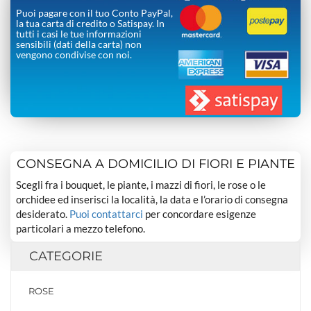
Puoi pagare con il tuo Conto PayPal,
la tua carta di credito o Satispay. In
tutti i casi le tue informazioni
sensibili (dati della carta) non
vengono condivise con noi.
CONSEGNA A DOMICILIO DI FIORI E PIANTE
Scegli fra i bouquet, le piante, i mazzi di fiori, le rose o le
orchidee ed inserisci la località, la data e l’orario di consegna
desiderato.
Puoi contattarci
per concordare esigenze
particolari a mezzo telefono.
CATEGORIE
ROSE