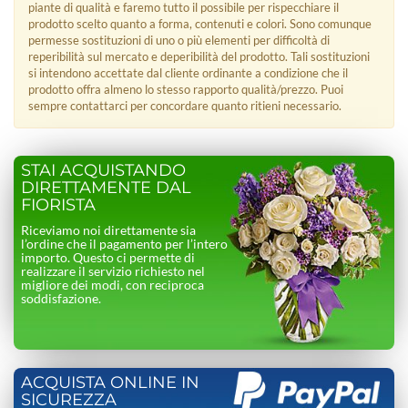
piante di qualità e faremo tutto il possibile per rispecchiare il
prodotto scelto quanto a forma, contenuti e colori. Sono comunque
permesse sostituzioni di uno o più elementi per difficoltà di
reperibilità sul mercato e deperibilità del prodotto. Tali sostituzioni
si intendono accettate dal cliente ordinante a condizione che il
prodotto offra almeno lo stesso rapporto qualità/prezzo. Puoi
sempre contattarci per concordare quanto ritieni necessario.
STAI ACQUISTANDO
DIRETTAMENTE DAL
FIORISTA
Riceviamo noi direttamente sia
l’ordine che il pagamento per l’intero
importo. Questo ci permette di
realizzare il servizio richiesto nel
migliore dei modi, con reciproca
soddisfazione.
ACQUISTA ONLINE IN
SICUREZZA