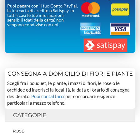
Puoi pagare con il tuo Conto PayPal,
la tua carta di credito o Satispay. In
tutti i casi le tue informazioni
sensibili (dati della carta) non
vengono condivise con noi.
CONSEGNA A DOMICILIO DI FIORI E PIANTE
Scegli fra i bouquet, le piante, i mazzi di fiori, le rose o le
orchidee ed inserisci la località, la data e l’orario di consegna
desiderato.
Puoi contattarci
per concordare esigenze
particolari a mezzo telefono.
CATEGORIE
ROSE